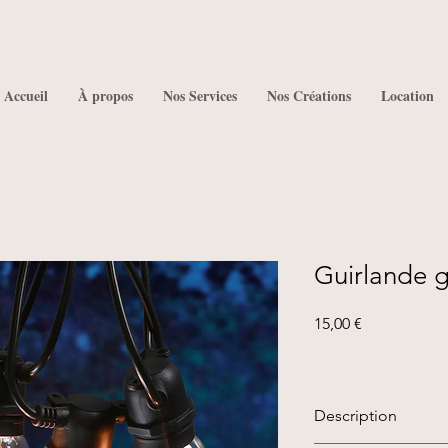
Accueil
À propos
Nos Services
Nos Créations
Location
Guirlande g
Prix
15,00 €
Description