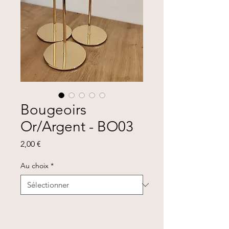
Bougeoirs
Or/Argent - BO03
Prix
2,00 €
Au choix
*