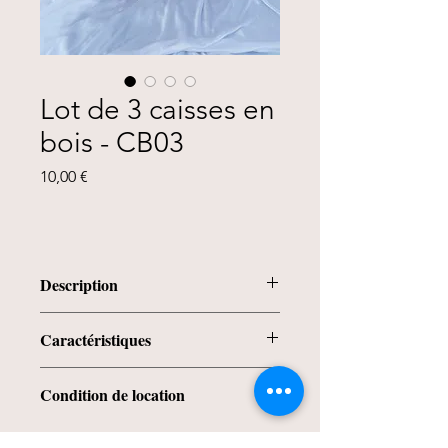
Lot de 3 caisses en
bois - CB03
Prix
10,00 €
Description
Lot de 3 caisses en bois - 1 grande, 1
Caractéristiques
moyenne et 1 petite
Matière : Bois
Condition de location
Dimensions :
Grande : Hauteur 20cm x largeur
La location se fait du jeudi au
42cm