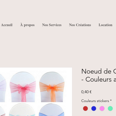
Accueil
À propos
Nos Services
Nos Créations
Location
Noeud de C
- Couleurs 
Prix
0,40 €
Couleurs stickers
*